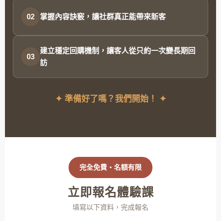
掌握內容訣竅，讓社群真正能帶來新客
02
建立穩定回購機制，讓客人從只約一次變長期回
03
訪
✦ 準備好了嗎？我們開始！ ✦
完全免費・名額有限
立即報名體驗課
填寫以下資料，完成報名