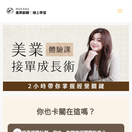
跳
Main
至
主
Men
要
內
容
你也卡關在這嗎？