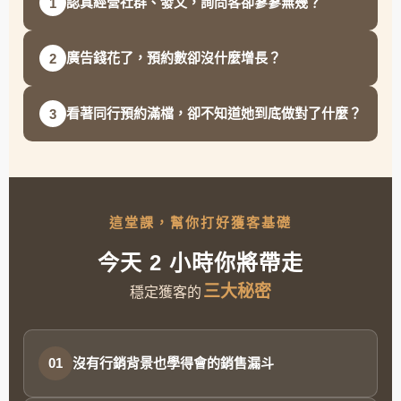
認真經營社群、發文，詢問客卻寥寥無幾？
1
廣告錢花了，預約數卻沒什麼增長？
2
看著同行預約滿檔，卻不知道她到底做對了什麼？
3
這堂課，幫你打好獲客基礎
今天 2 小時你將帶走
三大秘密
穩定獲客的
沒有行銷背景也學得會的銷售漏斗
01