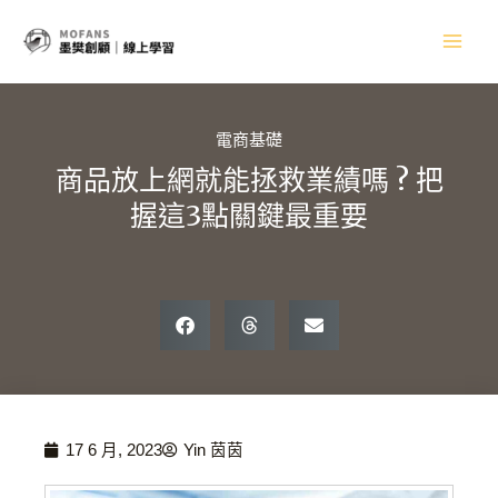
跳
Main
至
主
Men
要
內
容
電商基礎
商品放上網就能拯救業績嗎 ? 把
握這3點關鍵最重要
17 6 月, 2023
Yin 茵茵