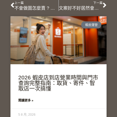
上一頁
下
上一篇
下一篇
不會做圖怎麼賣 ? 史上最簡單的 CANVA 線上圖片素材製作工具推薦
文案好不好居然會影響業績？新手提升文案能力的三大核心要點
蝦皮運營
2026 蝦皮店到店營業時間與門市
查詢完整指南：取貨、寄件、智
取店一次搞懂
閱讀更多 »
5 8 月, 2026