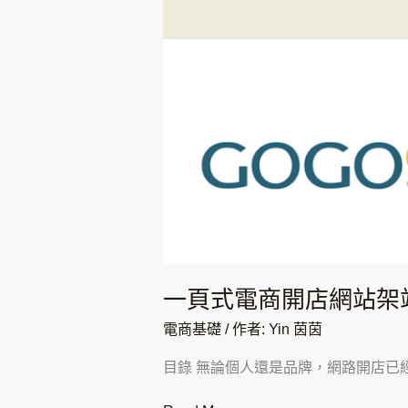
架
站
評
比
｜
1SHOP,SUPERLANDING,GOGOSHO
一頁式電商開店網站架站評比｜
電商基礎
/ 作者:
Yin 茵茵
目錄 無論個人還是品牌，網路開店已