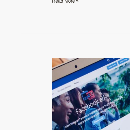
Read More »
Facebook
廣
告
被
禁
止
怎
麼
辦？
客