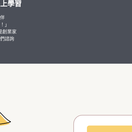
 線上學習
伴
！」
是創業家
們諮詢