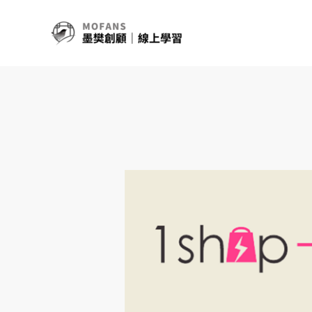
跳
至
主
要
內
容
一
頁
式
電
商
開
店
網
站