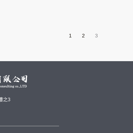
1
2
3
樓之3