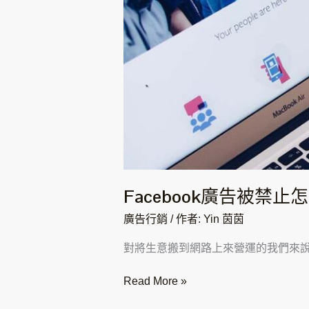
服
申
訴、
提
交
審
查
教
學
Facebook廣告被
廣告行銷
/ 作者:
Yin 茵茵
對將生意搬到網路上來營運的我們來說
Read More »