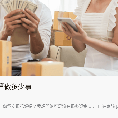
預算做多少事
 老師，做電商很花錢嗎 ? 我想開始可是沒有很多資金 ……」 這應該 [