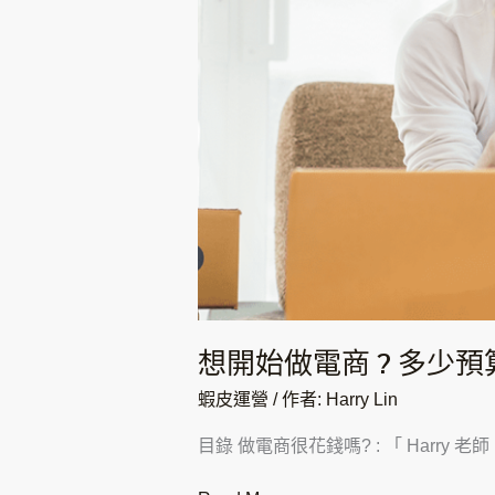
預
算
做
多
少
事
想開始做電商 ? 多少
蝦皮運營
/ 作者:
Harry Lin
目錄 做電商很花錢嗎? : 「 Harry