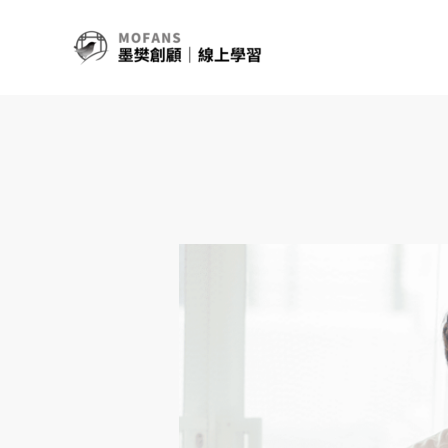
跳
至
主
要
內
容
想
開
始
做
電
商
?
多
少