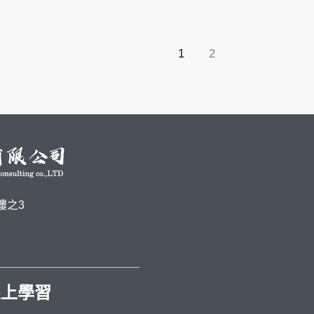
1
2
樓之3
 線上學習