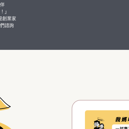
伴
！」
是創業家
們諮詢