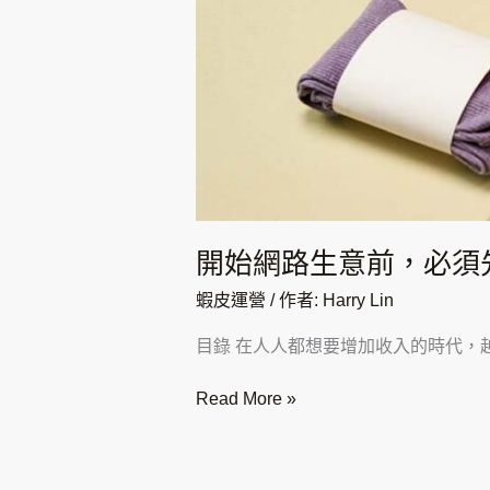
電
商
的
「人、
貨、
場」
開始網路生意前，必須
蝦皮運營
/ 作者:
Harry Lin
目錄 在人人都想要增加收入的時代，
Read More »