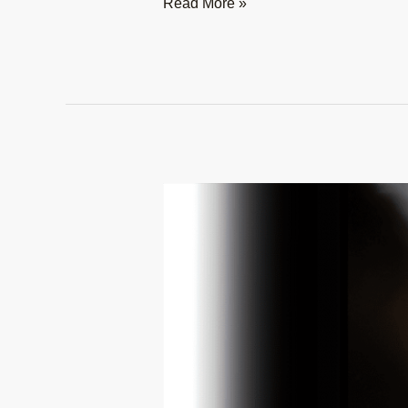
Read More »
為
什
麼
推
薦
想
做
電
商
的