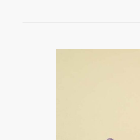
開
始
網
路
生
意
前，
必
須
先
搞
懂