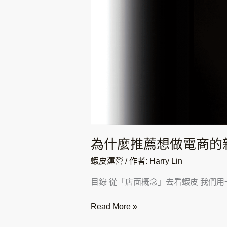
新
手
可
以
從
蝦
皮
開
始
?
為什麼推薦想做電商的新
蝦皮運營
/ 作者:
Harry Lin
目錄 從「店面概念」去看蝦皮 我們用
Read More »