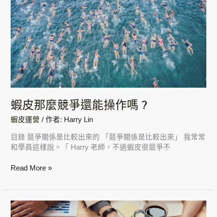
皮
那
麼
競
爭
還
能
操
作
嗎
蝦皮那麼競爭還能操作嗎 ?
?
蝦皮運營
/ 作者:
Harry Lin
目錄 競爭關係是比較出來的 「競爭關係是比較出來」 我常常
和學員這樣說。「 Harry 老師，不過蝦皮很競爭不
Read More »
做
電