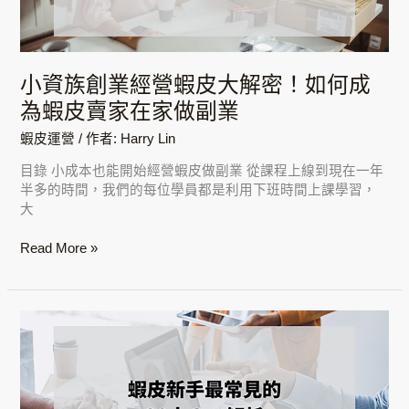
蝦
皮
大
解
小資族創業經營蝦皮大解密！如何成
密！
為蝦皮賣家在家做副業
如
何
蝦皮運營
/ 作者:
Harry Lin
成
為
目錄 小成本也能開始經營蝦皮做副業 從課程上線到現在一年
蝦
半多的時間，我們的每位學員都是利用下班時間上課學習，
皮
大
賣
家
Read More »
在
家
做
副
蝦
業
皮
新
手
經