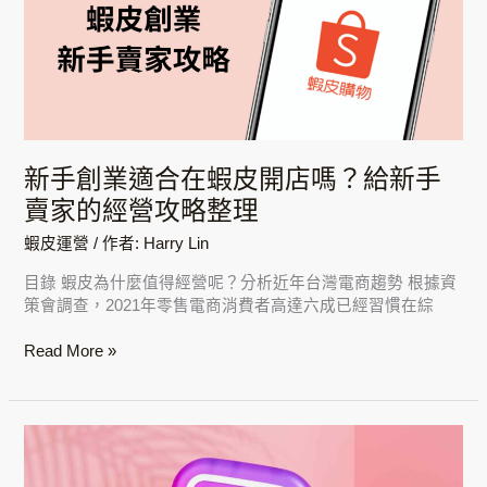
適
合
在
蝦
皮
開
店
新手創業適合在蝦皮開店嗎？給新手
嗎？
賣家的經營攻略整理
給
新
蝦皮運營
/ 作者:
Harry Lin
手
賣
目錄 蝦皮為什麼值得經營呢？分析近年台灣電商趨勢 根據資
家
策會調查，2021年零售電商消費者高達六成已經習慣在綜
的
經
Read More »
營
攻
略
整
經
理
營
IG