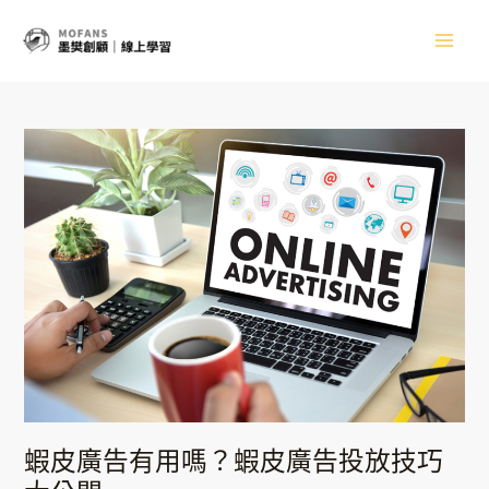
跳
Main
至
主
Men
要
內
容
蝦
皮
廣
告
有
用
嗎？
蝦
皮
廣
告
投
放
技
蝦皮廣告有用嗎？蝦皮廣告投放技巧
巧
大