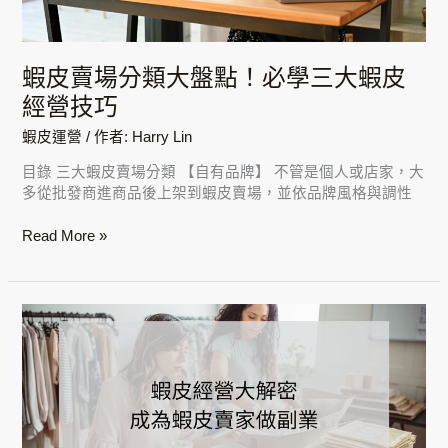
三
大
蝦
蝦皮賣場分類大盤點！必學三大蝦皮
皮
經
經營技巧
營
蝦皮運營
/ 作者:
Harry Lin
技
巧
目錄 三大蝦皮賣場分類 【自有品牌】 不管是個人或店家，大
多從批發商進商品後上架到蝦皮賣場，並依品牌風格與調性
Read More »
小
資
族
創
業
經
營