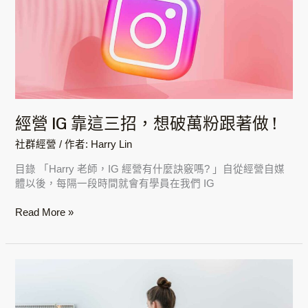
靠
這
三
招，
想
破
萬
粉
經營 IG 靠這三招，想破萬粉跟著做 !
跟
著
社群經營
/ 作者:
Harry Lin
做
目錄 「Harry 老師，IG 經營有什麼訣竅嗎? 」自從經營自媒
!
體以後，每隔一段時間就會有學員在我們 IG
Read More »
經
營
蝦