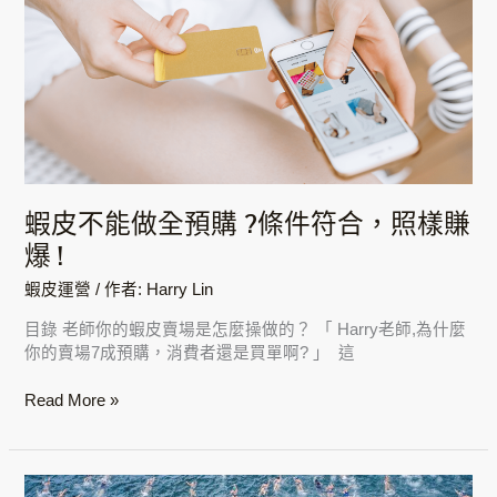
向
不
評
能
估
做
全
預
購
?
條
件
蝦皮不能做全預購 ?條件符合，照樣賺
符
爆 !
合，
照
蝦皮運營
/ 作者:
Harry Lin
樣
賺
目錄 老師你的蝦皮賣場是怎麼操做的？ 「 Harry老師,為什麼
爆
你的賣場7成預購，消費者還是買單啊? 」 這
!
Read More »
蝦