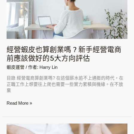
皮
也
算
創
業
嗎
?
新
經營蝦皮也算創業嗎 ? 新手經營電商
手
前應該做好的5大方向評估
經
營
蝦皮運營
/ 作者:
Harry Lin
電
商
目錄 經營電商算創業嗎? 在這個薪水追不上通膨的時代，在
前
正職工作上想要往上爬也需要一些實力累積與機緣。在不放
應
棄
該
做
Read More »
好
的
5
大
蝦
方
皮