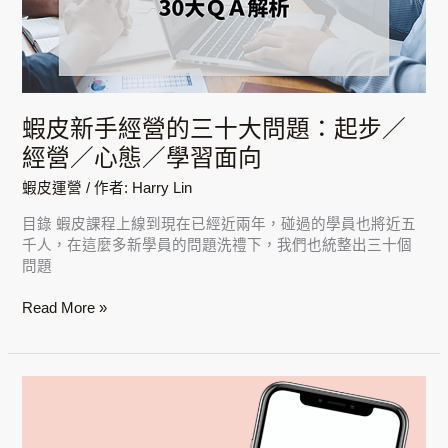
營
的
三
十
大
問
蝦皮新手經營的三十大問題：起步／
題：
經營／心態／學習面向
起
步
蝦皮運營
/ 作者:
Harry Lin
／
經
目錄 蝦皮課程上線到現在已經近兩年，碰過的學員也將近五
營
千人，在這麼多新學員的問題洗禮下，我們也統整出三十個
／
問題
心
態
Read More »
／
學
習
面
新
向
手
創
業