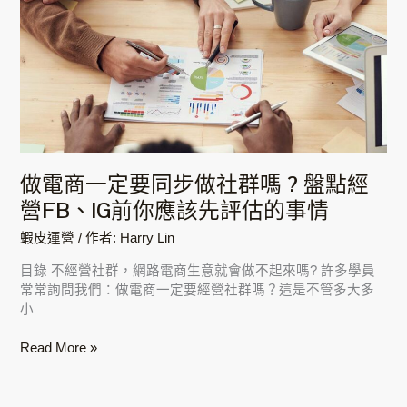
商
一
定
要
同
步
做
社
群
做電商一定要同步做社群嗎 ? 盤點經
嗎
營FB、IG前你應該先評估的事情
?
盤
蝦皮運營
/ 作者:
Harry Lin
點
經
目錄 不經營社群，網路電商生意就會做不起來嗎? 許多學員
營
常常詢問我們：做電商一定要經營社群嗎？這是不管多大多
FB、
小
IG
前
Read More »
你
應
該