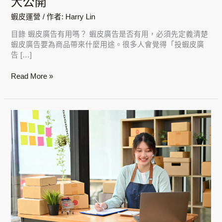
大公開
公
蝦皮運營
/ 作者:
Harry Lin
開
目錄 蝦皮廣告有用嗎？ 蝦皮廣告是否有用，必須先定義清楚
蝦皮廣告要為商品帶來什麼用途。很多人會覺得「投蝦皮廣
告 […]
Read More »
蝦
皮
賣
場
分
類
大
盤
點！
必
學