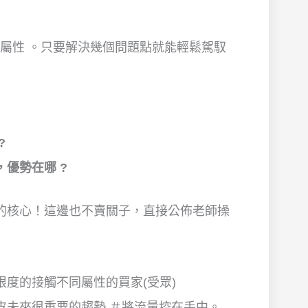
場的屬性 。只要解決幾個問題點就能輕鬆駕馭
?
優勢在哪 ?
的核心！這邊也不賣關子，直接公佈老師操
度的接觸不同屬性的買家(受眾)
皮未來很重要的趨勢 ＃將流量控在手中。