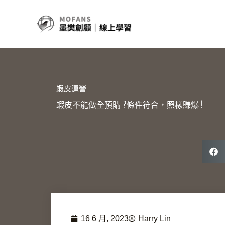
跳
至
主
要
內
容
蝦皮運營
蝦皮不能做全預購 ?條件符合，照樣賺爆 !
16 6 月, 2023
Harry Lin