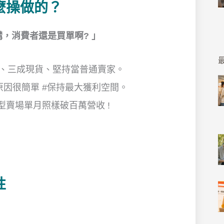
麼操做的？
購，消費者還是買單啊
?
」
最
、三成現貨、堅持當普通賣家。
原因很簡單 #保持最大獲利空間。
型賣場單月照樣破百萬營收 !
性