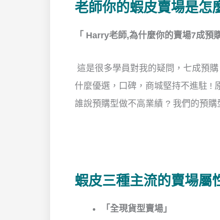
老師你的蝦皮賣場是怎
「
Harry
老師
,
為什麼你的賣場
7
成預
這是很多學員對我的疑問，七成預購
什麼優選，口碑，商城堅持不進駐 ! 
誰說預購型做不高業績 ? 我們的預購
蝦皮三種主流的賣場屬
「全現貨型賣場」