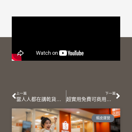
上一頁
下
上一篇
下一篇
當人人都在講乾貨，如何讓內容脫穎而出? 你必須學會講故事
超實用免費可商用中文字體！質感好看的中文字體分享與應用法則!!
蝦皮運營