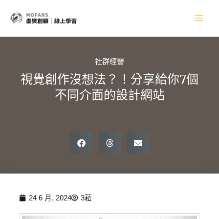
跳
Main
至
主
Men
要
內
容
社群經營
視覺創作沒想法？！分享給你7個
不同介面的設計網站
24 6 月, 2024
3菘