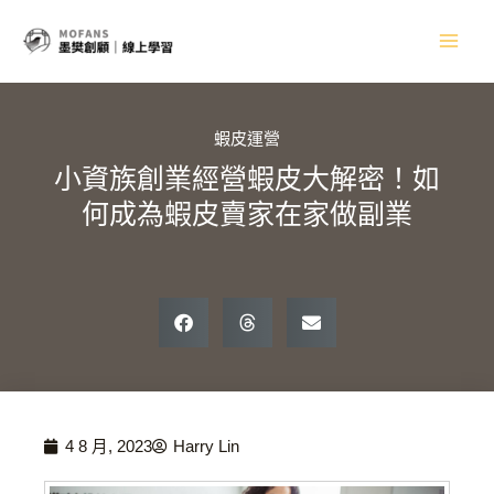
跳
Main
至
主
Men
要
內
容
蝦皮運營
小資族創業經營蝦皮大解密！如
何成為蝦皮賣家在家做副業
4 8 月, 2023
Harry Lin