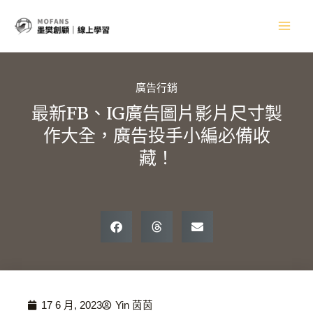
跳
Main
至
主
Men
要
內
容
廣告行銷
最新FB、IG廣告圖片影片尺寸製
作大全，廣告投手小編必備收
藏！
17 6 月, 2023
Yin 茵茵