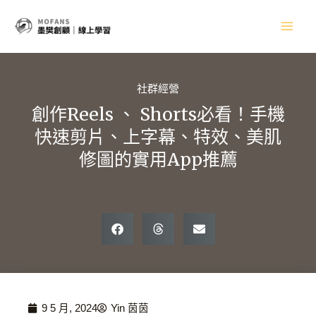
跳
Main
至
主
Men
要
內
容
社群經營
創作Reels 、 Shorts必看！手機
快速剪片、上字幕、特效、美肌
修圖的實用App推薦
9 5 月, 2024
Yin 茵茵