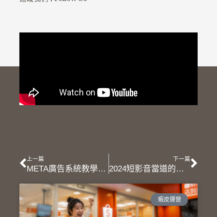
上一頁
下
上一篇
下一篇
META廣告系統教學資料庫 – 5個常見的Facebook廣告投放錯誤及初學者實戰建議
2024短影音當道的時刻，圖文難道沒有機會了嗎？
蝦皮運營